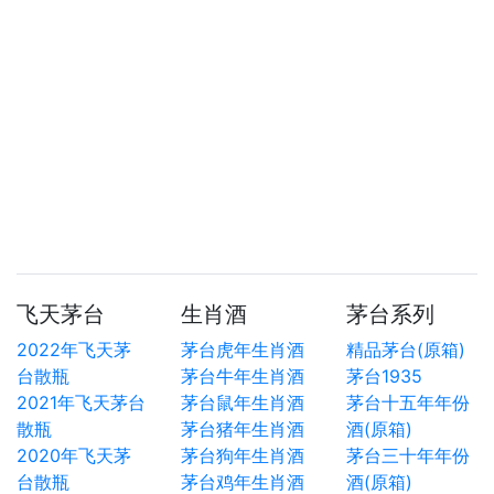
飞天茅台
生肖酒
茅台系列
2022年飞天茅
茅台虎年生肖酒
精品茅台(原箱)
台散瓶
茅台牛年生肖酒
茅台1935
2021年飞天茅台
茅台鼠年生肖酒
茅台十五年年份
散瓶
茅台猪年生肖酒
酒(原箱)
2020年飞天茅
茅台狗年生肖酒
茅台三十年年份
台散瓶
茅台鸡年生肖酒
酒(原箱)