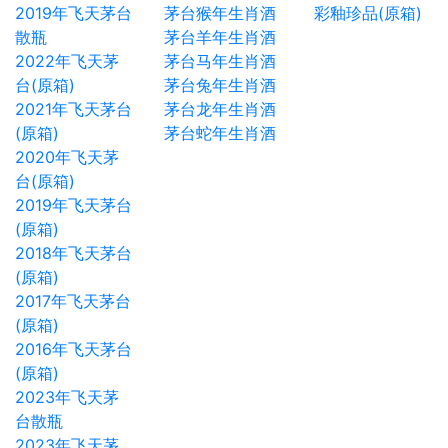
2019年飞天茅台
茅台猴年生肖酒
彩釉珍品(原箱)
散瓶
茅台羊年生肖酒
2022年飞天茅
茅台马年生肖酒
台(原箱)
茅台兔年生肖酒
2021年飞天茅台
茅台龙年生肖酒
(原箱)
茅台蛇年生肖酒
2020年飞天茅
台(原箱)
2019年飞天茅台
(原箱)
2018年飞天茅台
(原箱)
2017年飞天茅台
(原箱)
2016年飞天茅台
(原箱)
2023年飞天茅
台散瓶
2023年飞天茅