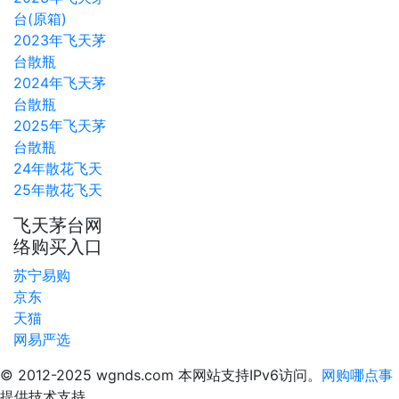
台(原箱)
2023年飞天茅
台散瓶
2024年飞天茅
台散瓶
2025年飞天茅
台散瓶
24年散花飞天
25年散花飞天
飞天茅台网
络购买入口
苏宁易购
京东
天猫
网易严选
© 2012-2025 wgnds.com 本网站支持IPv6访问。
网购哪点事
提供技术支持